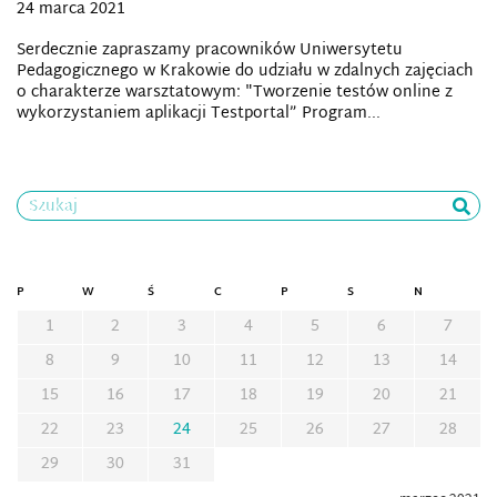
24 marca 2021
Serdecznie zapraszamy pracowników Uniwersytetu
Pedagogicznego w Krakowie do udziału w zdalnych zajęciach
o charakterze warsztatowym: "Tworzenie testów online z
wykorzystaniem aplikacji Testportal” Program...
Szukaj
P
W
Ś
C
P
S
N
1
2
3
4
5
6
7
8
9
10
11
12
13
14
15
16
17
18
19
20
21
22
23
24
25
26
27
28
29
30
31