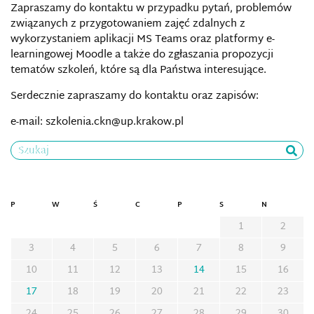
Zapraszamy do kontaktu w przypadku pytań, problemów
związanych z przygotowaniem zajęć zdalnych z
wykorzystaniem aplikacji MS Teams oraz platformy e-
learningowej Moodle a także do zgłaszania propozycji
tematów szkoleń, które są dla Państwa interesujące.
Serdecznie zapraszamy do kontaktu oraz zapisów:
e-mail:
szkolenia
.ckn@up.krakow.pl
Szukaj
P
W
Ś
C
P
S
N
1
2
3
4
5
6
7
8
9
10
11
12
13
14
15
16
17
18
19
20
21
22
23
24
25
26
27
28
29
30